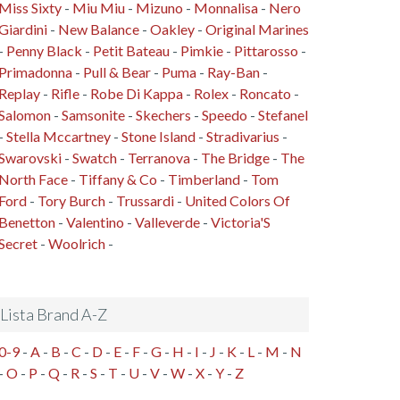
Miss Sixty
-
Miu Miu
-
Mizuno
-
Monnalisa
-
Nero
Giardini
-
New Balance
-
Oakley
-
Original Marines
-
Penny Black
-
Petit Bateau
-
Pimkie
-
Pittarosso
-
Primadonna
-
Pull & Bear
-
Puma
-
Ray-Ban
-
Replay
-
Rifle
-
Robe Di Kappa
-
Rolex
-
Roncato
-
Salomon
-
Samsonite
-
Skechers
-
Speedo
-
Stefanel
-
Stella Mccartney
-
Stone Island
-
Stradivarius
-
Swarovski
-
Swatch
-
Terranova
-
The Bridge
-
The
North Face
-
Tiffany & Co
-
Timberland
-
Tom
Ford
-
Tory Burch
-
Trussardi
-
United Colors Of
Benetton
-
Valentino
-
Valleverde
-
Victoria'S
Secret
-
Woolrich
-
Lista Brand A-Z
0-9
-
A
-
B
-
C
-
D
-
E
-
F
-
G
-
H
-
I
-
J
-
K
-
L
-
M
-
N
-
O
-
P
-
Q
-
R
-
S
-
T
-
U
-
V
-
W
-
X
-
Y
-
Z