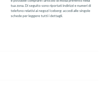
è possibile comprare l’articolo di moda preferito nella
tua zona. Di seguito sono riportati indirizzi e numeri di
telefono relativi ai negozi Iceberg: accedi alle singole
schede per leggere tutti i dettagli.