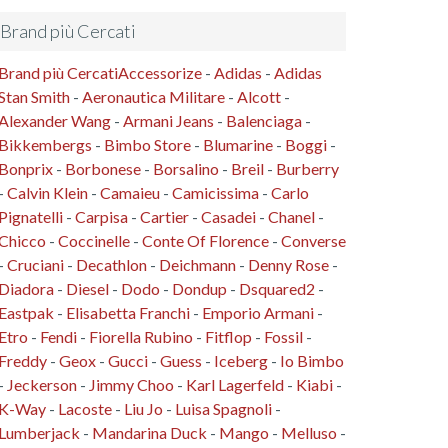
Brand più Cercati
Brand più Cercati
Accessorize
-
Adidas
-
Adidas
Stan Smith
-
Aeronautica Militare
-
Alcott
-
Alexander Wang
-
Armani Jeans
-
Balenciaga
-
Bikkembergs
-
Bimbo Store
-
Blumarine
-
Boggi
-
Bonprix
-
Borbonese
-
Borsalino
-
Breil
-
Burberry
-
Calvin Klein
-
Camaieu
-
Camicissima
-
Carlo
Pignatelli
-
Carpisa
-
Cartier
-
Casadei
-
Chanel
-
Chicco
-
Coccinelle
-
Conte Of Florence
-
Converse
-
Cruciani
-
Decathlon
-
Deichmann
-
Denny Rose
-
Diadora
-
Diesel
-
Dodo
-
Dondup
-
Dsquared2
-
Eastpak
-
Elisabetta Franchi
-
Emporio Armani
-
Etro
-
Fendi
-
Fiorella Rubino
-
Fitflop
-
Fossil
-
Freddy
-
Geox
-
Gucci
-
Guess
-
Iceberg
-
Io Bimbo
-
Jeckerson
-
Jimmy Choo
-
Karl Lagerfeld
-
Kiabi
-
K-Way
-
Lacoste
-
Liu Jo
-
Luisa Spagnoli
-
Lumberjack
-
Mandarina Duck
-
Mango
-
Melluso
-